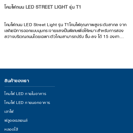
โคมไฟถนน LED STREET LIGHT รุ่น T1
​โคมไฟถนน LED Street Light รุ่น T1โคมไฟคุณภาพสูงระดับสากล จาก
เลคิเซ่มีการออกแบบมุมกระจายแสงเป็นพิเศษเพื่อให้เหมาะสำหรับการส่อง
สว่างบริเวณถนนโดยเฉพาะตัวโคมสามารถปรับ ขึ้น-ลง ได้ 15 องศา
พร้อมด้วยการเลือกใช้ LED Chip และ Driverจากผู้ผลิตชั้นนำระดับโลก
ช่วยในการคงประสิทธิภาพการส่องสว่างของโคมไฟถนนได้อย่างยาวนาน
รองรับการใช้งานหนักทนทานต่อทุกสภาพอากาศ สามารถป้องกันน้ำและ
ฝุ่นได้ตามาตรฐาน IP65ผ่านมาตรฐานการยอมรับจากในไทยและต่าง
ประเทศเหมาะสำหรับส่องสว่างให้กับไฟทางสาธารณะและพื้นถนนทนทาน
พิเศษด้วยระบบป้องกันไฟกระชาก 20Kv ที่ติดตั้งอยู่ภายในโคมได้รับ
มาตรฐาน มอก. 1955-2551 รับประกันคุณภาพสูงสุดนาน 5 ปี
สินค้าของเรา
โคมไฟ LED ภายในอาคาร
โคมไฟ LED ภายนอกอาคาร
เสาไฟ
ฟลูออเรสเซนส์
หลอดไส้