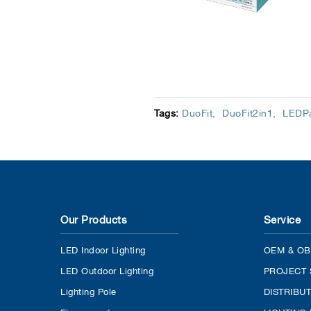
Tags:
DuoFit
DuoFit2in1
LEDPa
Our Products
Service
LED Indoor Lighting
OEM & OB
LED Outdoor Lighting
PROJECT 
Lighting Pole
DISTRIBU