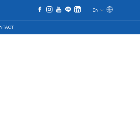
En
NTACT