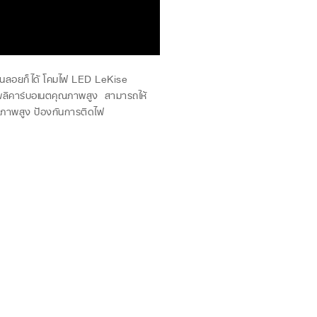
ขวนลอยก็ได้ โคมไฟ LED LeKise
กโพลีคาร์บอเนตคุณภาพสูง สามารถให้
ุณภาพสูง ป้องกันการติดไฟ