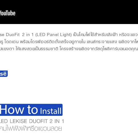
eKise DuoFit 2 in 1 (LED Panel Light) เป็นโคมไฟใช้สำหรับฝังฝ้า หรือจะแ
รู โดดเด่น พร้อมไดรฟ์เวอร์ติดตั้งเสร็จอยู่ภายใน เลนส์กระจายแสง ผลิตจา
นวลไม่แยงตา ให้แสงสวยเป็นธรรมชาติ โครงสร้างผลิตจากวัสดุโพลีคาร์บอเนอตค