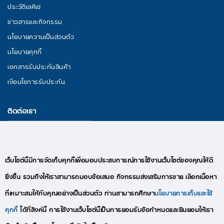
ประวัติเลคิเซ่
ข่าวสารและกิจกรรม
นโยบายความเป็นส่วนตัว
นโยบายคุกกี้
เอกสารรับประกันสินค้า
เงื่อนไขการรับประกัน
ติดต่อเรา
29/11 หมู่ 3 ถนนพระราม 2 ตำบลนาดี อำเภอเมืองสมุทรสาคร จังหวัด
สมุทรสาคร 74000
อีเมล : lekise.digitalmkt@gmail.com
เว็บไซต์นี้มีการจัดเก็บคุกกี้เพื่อมอบประสบการณ์การใช้งานเว็บไซต์ของคุณให้ดี
โทร : +66(0)95-409-9280
ยิ่งขึ้น รวมถึงให้เราสามารถมอบข้อเสนอ กิจกรรมส่งเสริมการขาย เลือกเนื้อหา
ที่เหมาะสมให้กับคุณอย่างเป็นส่วนตัว ท่านสามารถศึกษา
นโยบายการเก็บและใช้
คุกกี้
ได้ที่ลิงค์นี้ การใช้งานเว็บไซต์นี้เป็นการยอมรับข้อกำหนดและยินยอมให้เรา