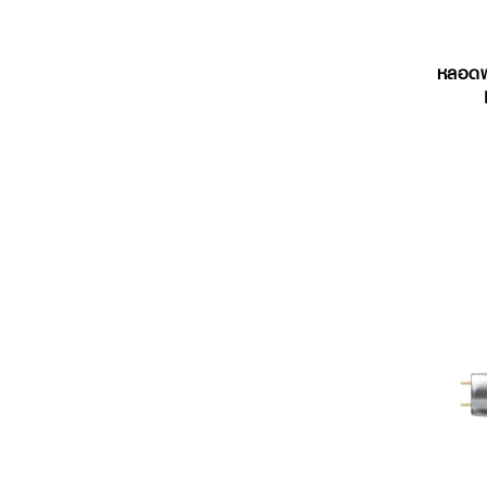
​หลอดฟ