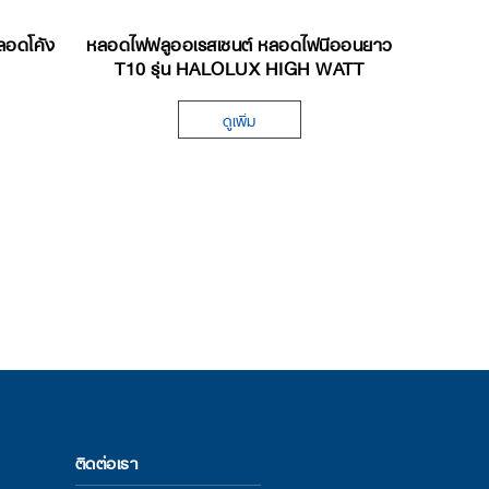
ลอดโค้ง
หลอดไฟฟลูออเรสเซนต์ หลอดไฟนีออนยาว
T10 รุ่น HALOLUX HIGH WATT
ดูเพิ่ม
ติดต่อเรา