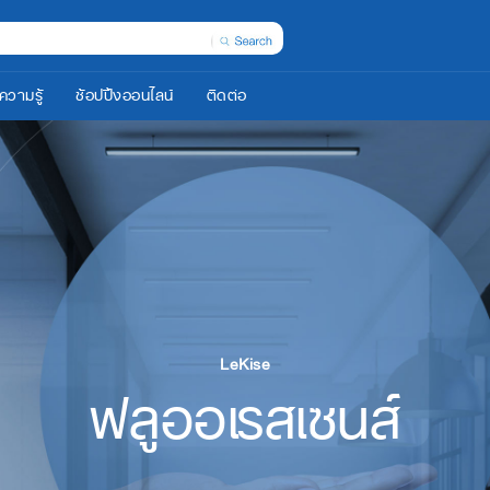
ความรู้
ช้อปปิ้งออนไลน์
ติดต่อ
LeKise
ฟลูออเรสเซนส์