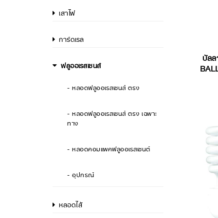
เสาไฟ
การ์ดเรล
บัล
ฟลูออเรสเซนส์
BAL
- หลอดฟลูออเรสเซนส์ ตรง
- หลอดฟลูออเรสเซนส์ ตรง เฉพาะ
ทาง
- หลอดคอมแพคฟลูออเรสเซนต์
- อุปกรณ์
หลอดไส้