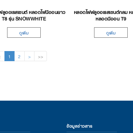
ลูออเรสเซนต์ หลอดไฟนีออนยาว
หลอดไฟฟลูออเรสเซนต์กลม ห
T8 รุ่น SNOWWHITE
หลอดนีออน T9
ดูเพิ่ม
ดูเพิ่ม
<
1
2
>
>>
ข้อมูลข่าวสาร