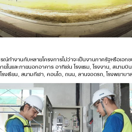
์ทำงานกับหลายโครงการไม่ว่าจะเป็นงานภาครัฐหรือเอ
ภายในและภายนอกอาคาร อาทิเช่น โรงแรม, โรงงาน, สนามบิน,
 โรงเรียน, สนามกีฬา, คอนโด, ถนน, ลานจอดรถ, โรงพยาบาลแล