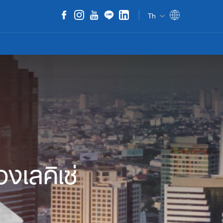
Th
เลคิเซ่