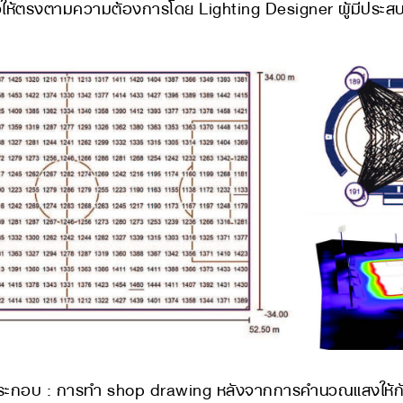
รงตามความต้องการโดย Lighting Designer ผู้มีประ
ะกอบ : ​การทำ shop drawing หลังจากการคำนวณแสงให้กั