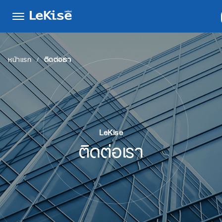
หน้าแรก
ติดต่อเรา
LeKise
ติดต่อเรา