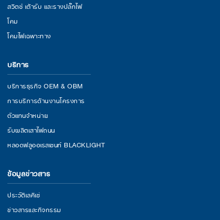
สวิตช์ เต้ารับ และรางปลั๊กไฟ
โคม
โคมไฟเฉพาะทาง
บริการ
บริการธุรกิจ OEM & OBM
การบริการด้านงานโครงการ
ตัวแทนจำหน่าย
รับผลิตเสาไฟถนน
หลอดฟลูออเรสเซนท์ BLACKLIGHT
ข้อมูลข่าวสาร
ประวัติเลคิเซ่
ข่าวสารและกิจกรรม