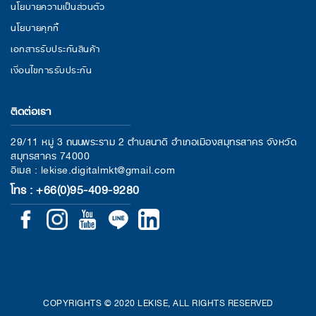
นโยบายความเป็นส่วนตัว
นโยบายคุกกี้
เอกสารรับประกันสินค้า
เงื่อนไขการรับประกัน
ติดต่อเรา
29/11 หมู่ 3 ถนนพระราม 2 ตำบลนาดี อำเภอเมืองสมุทรสาคร จังหวัด
สมุทรสาคร 74000
อีเมล : lekise.digitalmkt@gmail.com
โทร : +66(0)95-409-9280
COPYRIGHTS © 2020 LEKISE, ALL RIGHTS RESERVED