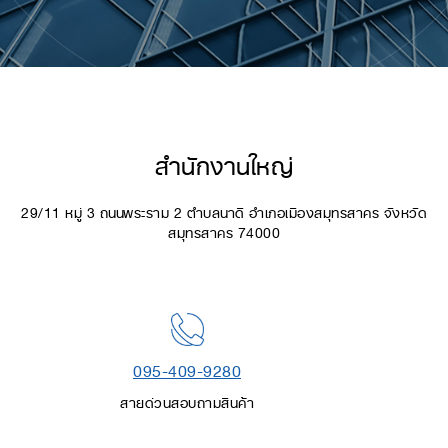
สำนักงานใหญ่
29/11 หมู่ 3 ถนนพระราม 2 ตำบลนาดี อำเภอเมืองสมุทรสาคร จังหวัด
สมุทรสาคร 74000
095-409-9280
สายด่วนสอบถามสินค้า