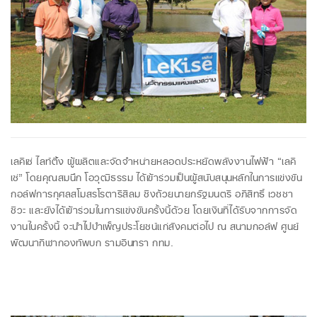
เลคิเซ่ ไลท์ติ้ง ผู้ผลิตและจัดจำหน่ายหลอดประหยัดพลังงานไฟฟ้า “เลคิ
เซ่” โดยคุณสมนึก โอวุฒิธรรม ได้เข้าร่วมเป็นผู้สนับสนุนหลักในการแข่งขัน
กอล์ฟการกุศลสโมสรโรตารีสีลม ชิงถ้วยนายกรัฐมนตรี อภิสิทธิ์ เวชชา
ชีวะ และยังได้เข้าร่วมในการแข่งขันครั้งนี้ด้วย โดยเงินที่ได้รับจากการจัด
งานในครั้งนี้ จะนำไปบำเพ็ญประโยชน์แก่สังคมต่อไป ณ สนามกอล์ฟ ศูนย์
พัฒนากีฬากองทัพบก รามอินทรา กทม.