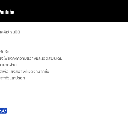
เซ่ รุ่นมินิ
ทัดรัด
สงไฟยังคงความสว่างและเฉดสีเช่นเดิม
ไม่แตกง่าย
ื่อแสงสว่างที่เจิดจ้ามากขึ้น
รตะกั่วและปรอท