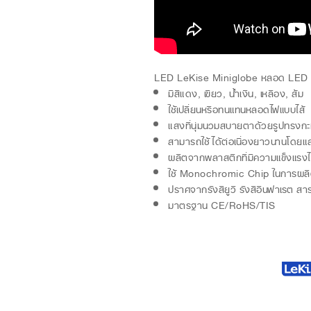
LED LeKise Miniglobe หลอด LED เลคิ
มีสีแดง, เขียว, น้ำเงิน, เหลือง, ส้ม
ใช้เปลี่ยนหรือทนแทนหลอดไฟแบบไส้
แสงที่นุ่มนวมสบายตาด้วยรูปทรงกะ
สามารถใช้ได้ต่อเนื่องยาวนานโดยแ
ผลิตจากพลาสติกที่มีความแข็งแรง
ใช้ Monochromic Chip ในการผลิตเพ
ปราศจากรังสียูวี รังสีอินฟาเรต สา
มาตรฐาน CE/RoHS/TIS