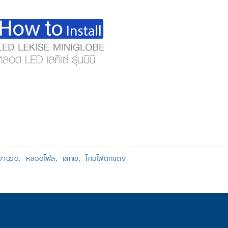
านวัด
หลอดไฟสี
เลคิเซ่
โคมไฟตกแต่ง