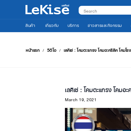
สินค้า
เกี่ยวกับ
บริการ
ข่าวสารและกิจกรรม
หน้าแรก
วิดีโอ
เลคิเซ่ : โคมตะแกรง โคมอะคริลิค โคมโร
เลคิเซ่ : โคมตะแกรง โคมอะ
March 19, 2021