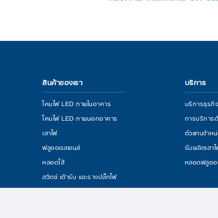
สินค้าของเรา
บริการ
โคมไฟ LED ภายในอาคาร
บริการธุร
โคมไฟ LED ภายนอกอาคาร
การบริการด
เสาไฟ
ตัวแทนจำหน
ฟลูออเรสเซนส์
รับผลิตเสา
หลอดไส้
หลอดฟลูออ
สวิตช์ เต้ารับ และรางปลั๊กไฟ
โคม
โคมไฟเฉพาะทาง