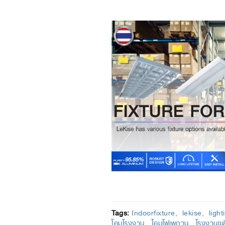
Tags:
Indoorfixture
lekise
light
โคมโรงงาน
โคมไฟเพดาน
โรงงานผ