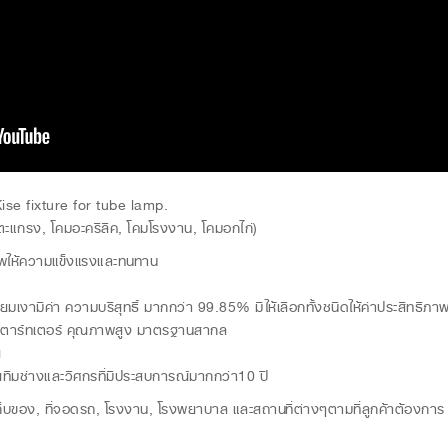
e fixture for tube lamp.
มตะแกรง, โคมอะคริลิค, โคมโรงงาน, โคมอกไก่)
าพให้ความแข็งแรงและทนทาน
ยมเงามีค่า ความบริสุทธิ์ มากกว่า 99.85% มีให้เลือกทั้งชนิดให้ค่าประสิท
ับสตาร์ทเตอร์ คุณภาพสูง มาตรฐานสากล
ย
ยทีมช่างและวิศกรที่มีประสบการณ์มากกว่า10 ปี
เก็บของ, ที่จอดรถ, โรงงาน, โรงพยาบาล และสถานที่ต่างๆตามที่ลูกค้าต้องการ