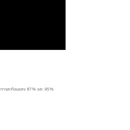
ธิภาพการสะท้อนแสง 87% และ 95%