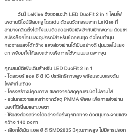
วันนี้ LeKise จึงขอแนะนำ LED DuoFit 2 in 1 โคมไฟ
เพดานดีไซน์เรียบหรู โดดเด่น ด้วยนวัตกรรมจาก LeKise ที่
สามารถติดตั้งได้ทั้งแบบติดลอยหรือฝังเข้ากับฝ้าเพดาน ด้วยขา
สปริงล็อกโคมและอุปกรณ์สำหรับยึดครบชุด ตัวโคมทำมุม
กระจายแสงได้กว้าง แสงส่องผ่านได้เป็นอย่างดี นุ่มนวลไม่แยง
ตา พร้อมทั้งให้แสงสว่างเพื่อการใช้งานแบบเฉพาะจุด
คุณสมบัติเพิ่มเติมสำหรับ LED DuoFit 2 in 1
- ไดรเวอร์ แอล อี ดี IC ประสิทธิภาพสูง พร้อมระบบแรงดัน
ไฟฟ้าที่เสถียร
- โครงสร้างมีคุณภาพ ผลิตจากวัสดุคุณสมบัติไม่ลามไฟ
- แผ่นกระจายแสงทำจากวัสดุ PMMA พิเศษ เพื่อการส่งผ่าน
แสงที่ดีเยี่ยมและนวลตา
- ให้แสงส่องสว่างได้อย่างทั่วถึงทุกทิศทาง ด้วยมุมกระจายแสง
กว้าง 140 องศา
- เลือกใช้เม็ด แอล อี ดี SMD2835 มีคุณภาพสูง ไม่มีสารปรอท