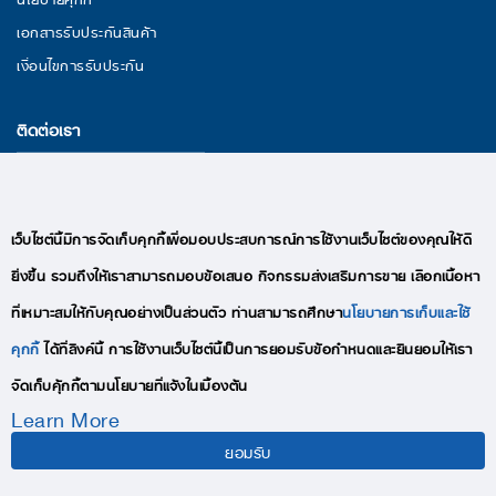
เอกสารรับประกันสินค้า
เงื่อนไขการรับประกัน
ติดต่อเรา
29/11 หมู่ 3 ถนนพระราม 2 ตำบลนาดี อำเภอเมืองสมุทรสาคร จังหวัด
สมุทรสาคร 74000
อีเมล : lekise.digitalmkt@gmail.com
เว็บไซต์นี้มีการจัดเก็บคุกกี้เพื่อมอบประสบการณ์การใช้งานเว็บไซต์ของคุณให้ดี
โทร : +66(0)95-409-9280
ยิ่งขึ้น รวมถึงให้เราสามารถมอบข้อเสนอ กิจกรรมส่งเสริมการขาย เลือกเนื้อหา
ที่เหมาะสมให้กับคุณอย่างเป็นส่วนตัว ท่านสามารถศึกษา
นโยบายการเก็บและใช้
คุกกี้
ได้ที่ลิงค์นี้ การใช้งานเว็บไซต์นี้เป็นการยอมรับข้อกำหนดและยินยอมให้เรา
จัดเก็บคุ้กกี้ตามนโยบายที่แจ้งในเบื้องต้น
Learn More
COPYRIGHTS © 2020 LEKISE, ALL RIGHTS RESERVED
ยอมรับ