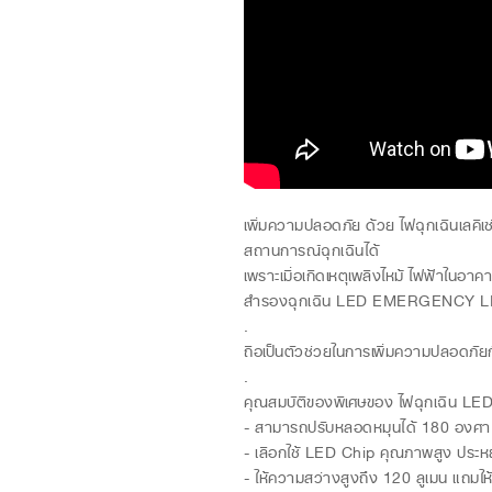
เพิ่มความปลอดภัย ด้วย ไฟฉุกเฉินเ
สถานการณ์ฉุกเฉินได้
เพราะเมื่อเกิดเหตุเพลิงไหม้ ไฟฟ้าในอ
สำรองฉุกเฉิน LED EMERGENCY LIGH
.
ถือเป็นตัวช่วยในการเพิ่มความปลอดภัยกับ
.
คุณสมบัติของพิเศษของ ไฟฉุกเฉิน
- สามารถปรับหลอดหมุนได้ 180 องศา 
- เลือกใช้ LED Chip คุณภาพสูง ประห
- ให้ความสว่างสูงถึง 120 ลูเมน แถมให