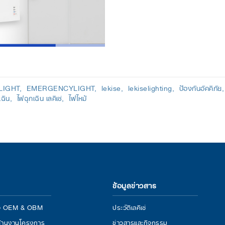
IGHT
EMERGENCYLIGHT
lekise
lekiselighting
ป้องกันอัคคีภัย
เฉิน
ไฟฉุกเฉิน เลคิเซ่
ไฟไหม้
ข้อมูลข่าวสาร
กิจ OEM & OBM
ประวัติเลคิเซ่
้านงานโครงการ
ข่าวสารและกิจกรรม