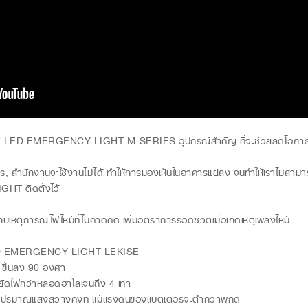
ลคิเซ่ LED EMERGENCY LIGHT M-SERIES อุปกรณ์สำคัญ ที่จะช่วยลดโอกาสข
าคาร, สำนักงานจะใช้งานไม่ได้ ทำให้การมองเห็นในอาคารแย่ลง จนทำให้เราไม่สา
T ติดตั้งไว้
เหตุการณ์ไฟไหม้ที่ไม่คาดคิด เพิ่มอัตราการรอดชีวิตเมื่อเกิดเหตุเพลิงไหม้
 LED EMERGENCY LIGHT LEKISE
ขึ้นลง 90 องศา
ยัดไฟกว่าหลอดฮาโลเจนถึง 4 เท่า
้ปริมาณแสงสว่างคงที่ แม้แรงดันของแบตเตอรี่จะต่ำกว่าพิกัด