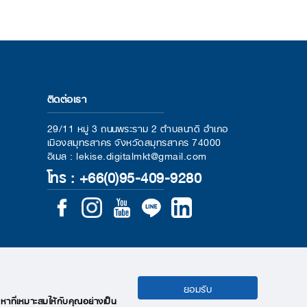
ติดต่อเรา
29/11 หมู่ 3 ถนนพระราม 2 ตำบลนาดี อำเภอ
เมืองสมุทรสาคร จังหวัดสมุทรสาคร 74000
อีเมล : lekise.digitalmkt@gmail.com
โทร : +66(0)95-409-9280
ยอมรับ
หาที่เหมาะสมให้กับคุณอย่างเป็น