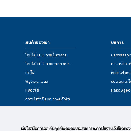
สินค้าของเรา
บริการ
โคมไฟ LED ภายในอาคาร
บริการธุร
โคมไฟ LED ภายนอกอาคาร
การบริการด
เสาไฟ
ตัวแทนจำหน
ฟลูออเรสเซนส์
รับผลิตเสา
หลอดไส้
หลอดฟลูออ
สวิตช์ เต้ารับ และรางปลั๊กไฟ
โคม
โคมไฟเฉพาะทาง
เว็บไซต์นี้มีการจัดเก็บคุกกี้เพื่อมอบประสบการณ์การใช้งานเว็บไซต์ขอ