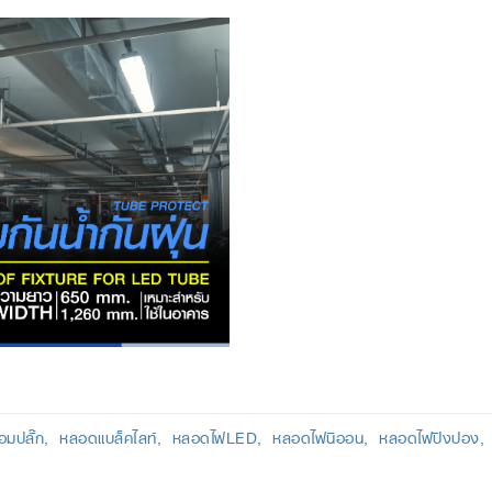
มปลั๊ก
หลอดแบล็คไลท์
หลอดไฟLED
หลอดไฟนีออน
หลอดไฟปิงปอง