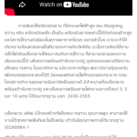
การเลือกใช้เครื่องมือช่าง ที่มีกระแสไฟฟ้าสูง เช่น เจียรลูกหมู,
สว่าน หรือ เครื่องตัดเหล็ก เป็นต้น เครื่องมือช่างเหล่านี้ใช้วัตต์ค่อนข้างสูง
และมีการใช้งานต่อเนื่องในสภาพอากาศร้อนๆ หลายชั่วโมง อาจจะทำให้
เกิดความร้อนสะสมจนเป็นที่มาของการเกิดอัคคีภัย ฉะนั้นการเลือกใช้งาน
ปลั๊กไฟหรือบล็อกยางให้เหมาะสมกับการใช้งาน ก็สามารถช่วยลดความ
เสี่ยงตรงนี้ได้ บล็อกยางพร้อมเต้ารับกราวด์คู่ อุปกรณ์ต่อพ่วงที่มีความ
แข็งแรง ทนทาน ไม่แตกหักง่าย แม้จะตกจากที่สูง เพราะมียางหุ้มรองรับ
เพื่อทนต่อแรงกระแทกได้ดี มีแคลมพ์รัดสายไฟที่ทนต่อแรงกระชาก ตอบ
โจทย์การทำงานของช่างมืออาชีพเป็นอย่างดี มีจำหน่ายทั้งบล็อกยาง
พร้อมเต้ารับกราวด์คู่ และบล็อกยางพร้อมสายไฟความยาวตั้งแต่ 3, 5
และ 10 เมตร ได้รับมาตรฐาน มอก. 2432-2555
บล็อกยาง เลคิเซ่ มีโครงสร้างที่แข็งแรง ทนทาน คุณภาพสูง สามารถใช้
งานได้ทุกสภาพพื้นที่และไม่เป็นสนิม เต้ารับมีคุณภาพภายใต้มาตรฐาน
IEC60884-1
เต้าเสียบได้มาตรฐาน มอก.166-2549 สายไฟเป็นทองแดงแท้ ได้