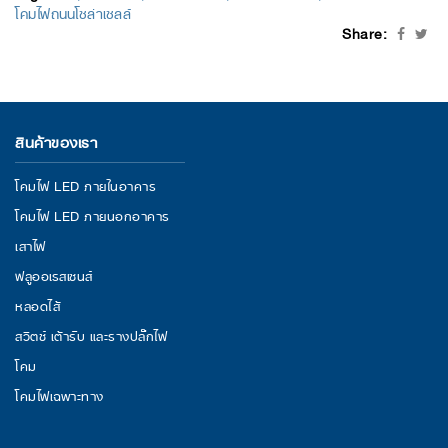
โคมไฟถนนโซล่าเซลล์
Share:
สินค้าของเรา
โคมไฟ LED ภายในอาคาร
โคมไฟ LED ภายนอกอาคาร
เสาไฟ
ฟลูออเรสเซนส์
หลอดไส้
สวิตช์ เต้ารับ และรางปลั๊กไฟ
โคม
โคมไฟเฉพาะทาง