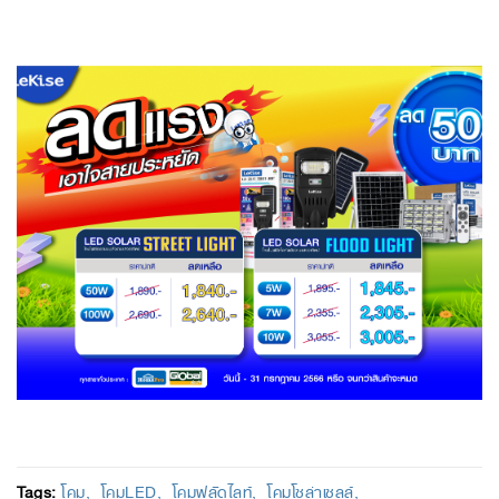
Tags:
โคม
โคมLED
โคมฟลัดไลท์
โคมโซล่าเซลล์