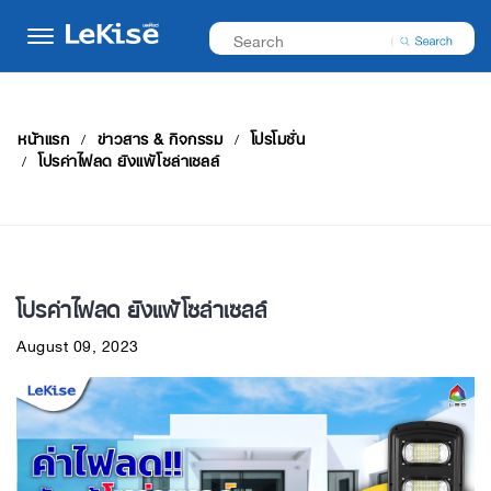
หน้าแรก
ข่าวสาร & กิจกรรม
โปรโมชั่น
โปรค่าไฟลด ยังแพ้โซล่าเซลล์
โปรค่าไฟลด ยังแพ้โซล่าเซลล์
August 09, 2023