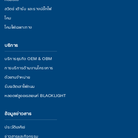
สวิตช์ เต้ารับ และรางปลั๊กไฟ
โคม
โคมไฟเฉพาะทาง
บริการ
บริการธุรกิจ OEM & OBM
การบริการด้านงานโครงการ
ตัวแทนจำหน่าย
รับผลิตเสาไฟถนน
หลอดฟลูออเรสเซนท์ BLACKLIGHT
ข้อมูลข่าวสาร
ประวัติเลคิเซ่
ข่าวสารและกิจกรรม