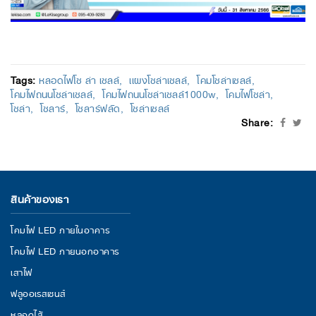
Tags:
หลอดไฟโซ ล่า เซลล์
เเผงโซล่าเซลล์
โคมโซล่าเซลล์
โคมไฟถนนโซล่าเซลล์
โคมไฟถนนโซล่าเซลล์1000w
โคมไฟโซล่า
โซล่า
โซลาร์
โซลาร์ฟลัด
โซล่าเซลล์
Share:
สินค้าของเรา
โคมไฟ LED ภายในอาคาร
โคมไฟ LED ภายนอกอาคาร
เสาไฟ
ฟลูออเรสเซนส์
หลอดไส้