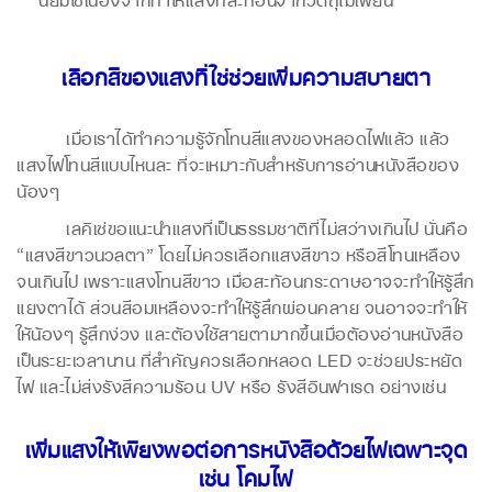
เลือกสีของแสงที่ใช่ช่วยเพิ่มความสบายตา
เมื่อเราได้ทำความรู้จักโทนสีแสงของหลอดไฟแล้ว แล้ว
แสงไฟโทนสีแบบไหนละ ที่จะเหมาะกับสำหรับการอ่านหนังสือของ
น้องๆ
เลคิเซ่ขอแนะนำแสงที่เป็นธรรมชาติที่ไม่สว่างเกินไป นั่นคือ
“แสงสีขาวนวลตา” โดยไม่ควรเลือกแสงสีขาว หรือสีโทนเหลือง
จนเกินไป เพราะแสงโทนสีขาว เมื่อสะท้อนกระดาษอาจจะทำให้รู้สึก
แยงตาได้ ส่วนสีอมเหลืองจะทำให้รู้สึกผ่อนคลาย จนอาจจะทำให้
ให้น้องๆ รู้สึกง่วง และต้องใช้สายตามากขึ้นเมื่อต้องอ่านหนังสือ
เป็นระยะเวลานาน
ที่สำคัญควรเลือกหลอด LED จะช่วยประหยัด
ไฟ และไม่ส่งรังสีความร้อน UV หรือ รังสีอินฟาเรด อย่างเช่น
เพิ่มแสงให้เพียงพอต่อการหนังสือด้วยไฟเฉพาะจุด
เช่น โคมไฟ