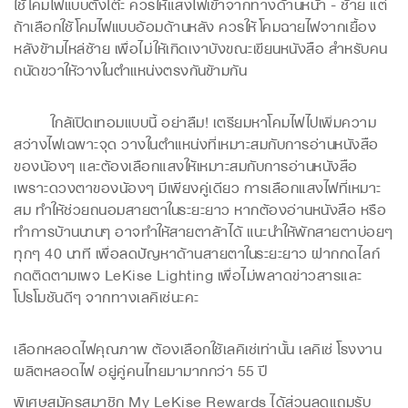
ใช้โคมไฟแบบตั้งโต๊ะ ควรให้แสงไฟเข้าจากทางด้านหน้า - ซ้าย แต่
ถ้าเลือกใช้โคมไฟแบบอ้อมด้านหลัง ควรให้โคมฉายไฟจากเยื้อง
หลังข้ามไหล่ซ้าย เพื่อไม่ให้เกิดเงาบังขณะเขียนหนังสือ สำหรับคน
ถนัดขวาให้วางในตำแหน่งตรงกันข้ามกัน
ใกล้เปิดเทอมแบบนี้ อย่าลืม! เตรียมหาโคมไฟไปเพิ่มความ
สว่างไฟเฉพาะจุด วางในตำแหน่งที่เหมาะสมกับการอ่านหนังสือ
ของน้องๆ และต้องเลือกแสงให้เหมาะสมกับการอ่านหนังสือ
เพราะดวงตาของน้องๆ มีเพียงคู่เดียว การเลือกแสงไฟที่เหมาะ
สม ทำให้ช่วยถนอมสายตาในระยะยาว หากต้องอ่านหนังสือ หรือ
ทำการบ้านนานๆ อาจทำให้สายตาล้าได้ แนะนำให้พักสายตาบ่อยๆ
ทุกๆ 40 นาที เพื่อลดปัญหาด้านสายตาในระยะยาว ฝากกดไลก์
กดติดตามเพจ LeKise Lighting เพื่อไม่พลาดข่าวสารและ
โปรโมชันดีๆ จากทางเลคิเซ่นะคะ
เลือกหลอดไฟคุณภาพ ต้องเลือกใช้เลคิเซ่เท่านั้น
เลคิเซ่ โรงงาน
ผลิตหลอดไฟ อยู่คู่คนไทยมามากกว่า 55 ปี
พิเศษสมัครสมาชิก My LeKise Rewards
ได้ส่วนลดแถมรับ