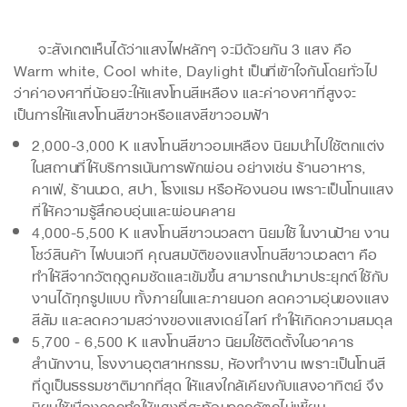
จะสังเกตเห็นได้ว่าแสงไฟหลักๆ จะมีด้วยกัน 3 แสง คือ
Warm white, Cool white, Daylight เป็นที่เข้าใจกันโดยทั่วไป
ว่าค่าองศาที่น้อยจะให้แสงโทนสีเหลือง และค่าองศาที่สูงจะ
เป็นการให้แสงโทนสีขาวหรือแสงสีขาวอมฟ้า
2,000-3,000 K แสงโทนสีขาวอมเหลือง นิยมนำไปใช้ตกแต่ง
ในสถานที่ให้บริการเน้นการพักผ่อน อย่างเช่น ร้านอาหาร,
คาเฟ่, ร้านนวด, สปา, โรงแรม หรือห้องนอน เพราะเป็นโทนแสง
ที่ให้ความรู้สึกอบอุ่นและผ่อนคลาย
4,000-5,500 K แสงโทนสีขาวนวลตา นิยมใช้ในงานป้าย งาน
โชว์สินค้า ไฟบนเวที คุณสมบัติของแสงโทนสีขาวนวลตา คือ
ทำให้สีจากวัตถุดูคมชัดและเข้มขึ้น สามารถนำมาประยุกต์ใช้กับ
งานได้ทุกรูปแบบ ทั้งภายในและภายนอก ลดความอุ่นของแสง
สีส้ม และลดความสว่างของแสงเดย์ไลท์ ทำให้เกิดความสมดุล
5,700 - 6,500 K แสงโทนสีขาว นิยมใช้ติดตั้งในอาคาร
สำนักงาน, โรงงานอุตสาหกรรม, ห้องทำงาน เพราะเป็นโทนสี
ที่ดูเป็นธรรมชาติมากที่สุด ให้แสงใกล้เคียงกับแสงอาทิตย์ จึง
นิยมใช้เนื่องจากทำให้แสงที่สะท้อนจากวัตถุไม่เพี้ยน