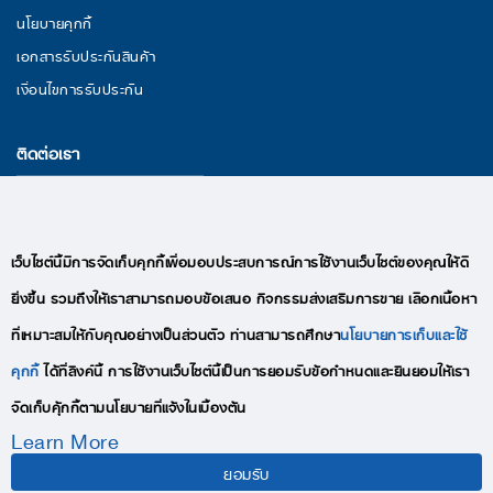
นโยบายคุกกี้
เอกสารรับประกันสินค้า
เงื่อนไขการรับประกัน
ติดต่อเรา
29/11 หมู่ 3 ถนนพระราม 2 ตำบลนาดี อำเภอเมืองสมุทรสาคร จังหวัด
สมุทรสาคร 74000
อีเมล : lekise.digitalmkt@gmail.com
เว็บไซต์นี้มีการจัดเก็บคุกกี้เพื่อมอบประสบการณ์การใช้งานเว็บไซต์ของคุณให้ดี
โทร : +66(0)95-409-9280
ยิ่งขึ้น รวมถึงให้เราสามารถมอบข้อเสนอ กิจกรรมส่งเสริมการขาย เลือกเนื้อหา
ที่เหมาะสมให้กับคุณอย่างเป็นส่วนตัว ท่านสามารถศึกษา
นโยบายการเก็บและใช้
คุกกี้
ได้ที่ลิงค์นี้ การใช้งานเว็บไซต์นี้เป็นการยอมรับข้อกำหนดและยินยอมให้เรา
จัดเก็บคุ้กกี้ตามนโยบายที่แจ้งในเบื้องต้น
Learn More
COPYRIGHTS © 2020 LEKISE, ALL RIGHTS RESERVED
ยอมรับ