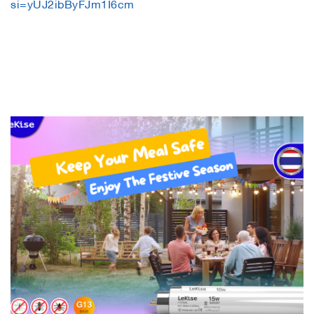
si=yUJ2ibByFJm1I6cm