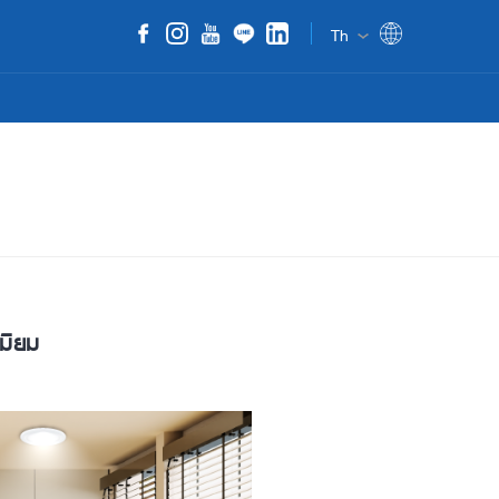
Th
มียม