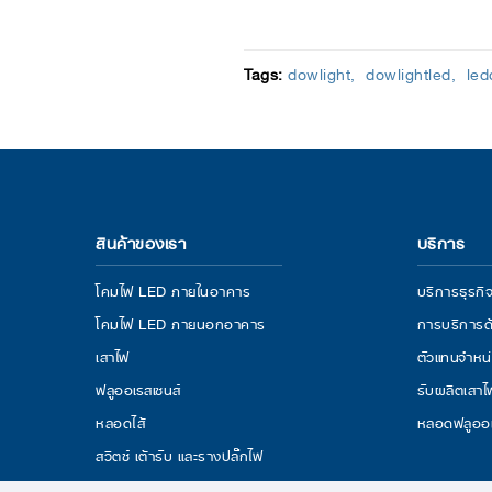
Tags:
dowlight
dowlightled
led
สินค้าของเรา
บริการ
โคมไฟ LED ภายในอาคาร
บริการธุร
โคมไฟ LED ภายนอกอาคาร
การบริการด
เสาไฟ
ตัวแทนจำหน
ฟลูออเรสเซนส์
รับผลิตเสา
หลอดไส้
หลอดฟลูออ
สวิตช์ เต้ารับ และรางปลั๊กไฟ
โคม