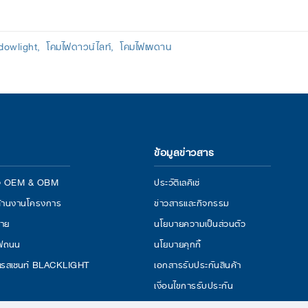
dowlight
โคมไฟดาวน์ไลท์
โคมไฟเพดาน
ข้อมูลข่าวสาร
กิจ OEM & OBM
ประวัติเลคิเซ่
้านงานโครงการ
ข่าวสารและกิจกรรม
่าย
นโยบายความเป็นส่วนตัว
ไฟถนน
นโยบายคุกกี้
เรสเซนท์ BLACKLIGHT
เอกสารรับประกันสินค้า
เงื่อนไขการรับประกัน