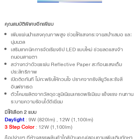
คุณสมบัติพิเศษอีกเพียบ
เพิ่มแผ่นนำแสงคุณภาพสูง ช่วยให้แสงกระจายสม่ำเสมอ และ
นุ่มนวล
เสริมเทคนิคการจัดเรียงชิป LED แบบใหม่ ช่วยลดแสงจ้า
ถนอมสายตา
สว่างกว่าด้วยแผ่น Reflective Paper สะท้อนแสงเต็ม
ประสิทธิภาพ
เปิดติดทันที ไม่กะพริบให้กวนใจ ปราศจากรังสียูวีและรังสี
อินฟราเรด
ตัวโคมผลิตจากวัสดุอะลูมิเนียมเกรดพรีเมียม แข็งแรง ทนทาน
ระบายความร้อนได้ดีเยี่ยม
มีให้เลือก 2 แบบ
Daylight
: 9W (820lm) , 12W (1,100lm)
3 Step Color
: 12W (1,100lm)
ช็อปง่ายๆ ที่ห้างสรรพสินค้าใกล้บ้านคุณ(สอบถามเพิ่มเติมทักหา