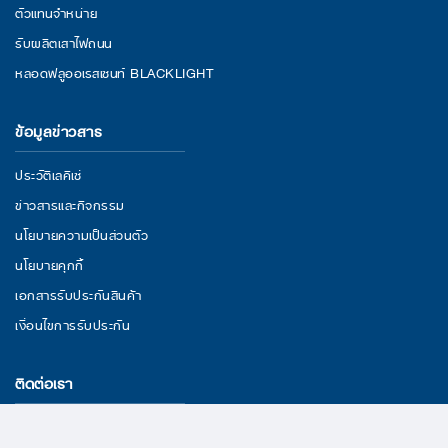
ตัวแทนจำหน่าย
รับผลิตเสาไฟถนน
หลอดฟลูออเรสเซนท์ BLACKLIGHT
ข้อมูลข่าวสาร
ประวัติเลคิเซ่
ข่าวสารและกิจกรรม
นโยบายความเป็นส่วนตัว
นโยบายคุกกี้
เอกสารรับประกันสินค้า
เงื่อนไขการรับประกัน
ติดต่อเรา
29/11 หมู่ 3 ถนนพระราม 2 ตำบลนาดี อำเภอเมืองสมุทรสาคร จังหวัด
สมุทรสาคร 74000