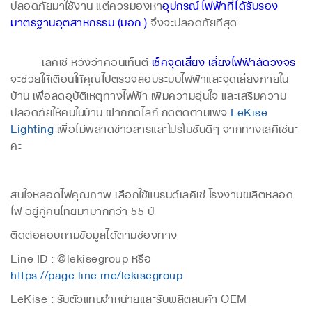
ปลอดภัยมาใช้งาน แต่ควรมองหา
อุปกรณ์ไฟฟ้าที่ได้รับรอง
มาตรฐานอุตสาหกรรม (มอก.)
จึงจะปลอดภัยที่สุด
เลคิเซ่ หวังว่าคอนเท็นต์
เช็คจุดเสี่ยง เลี่ยงไฟฟ้าลัดวงจร
จะช่วยให้เตือนให้คุณไปตรวจสอบระบบไฟฟ้าและจุดเสี่ยงภายใน
บ้าน เพื่อลดอุบัติเหตุทางไฟฟ้า เพิ่มความอุ่นใจ และเสริมความ
ปลอดภัยให้คนในบ้าน ฝากกดไลก์ กดติดตามเพจ
LeKise
Lighting
เพื่อไม่พลาดข่าวสารและโปรโมชันดีๆ จากทางเลคิเซ่นะ
คะ
สนใจหลอดไฟคุณภาพ เลือกใช้แบรนด์เลคิเซ่ โรงงานผลิตหลอด
ไฟ อยู่คู่คนไทยมามากกว่า 55 ปี
ติดต่อสอบถามข้อมูลได้ตามช่องทาง
Line ID : @lekisegroup หรือ
https://page.line.me/lekisegroup
LeKise : รับตัวแทนจำหน่ายและรับผลิตสินค้า OEM