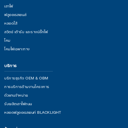
เสาไฟ
ฟลูออเรสเซนส์
หลอดไส้
สวิตช์ เต้ารับ และรางปลั๊กไฟ
โคม
โคมไฟเฉพาะทาง
บริการ
บริการธุรกิจ OEM & OBM
การบริการด้านงานโครงการ
ตัวแทนจำหน่าย
รับผลิตเสาไฟถนน
หลอดฟลูออเรสเซนท์ BLACKLIGHT