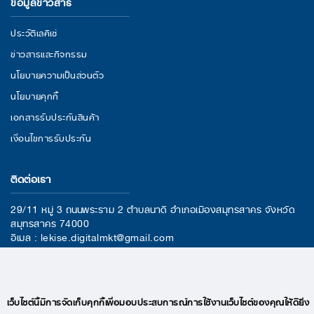
ข้อมูลข่าวสาร
ประวัติเลคิเซ่
ข่าวสารและกิจกรรม
นโยบายความเป็นส่วนตัว
นโยบายคุกกี้
เอกสารรับประกันสินค้า
เงื่อนไขการรับประกัน
ติดต่อเรา
29/11 หมู่ 3 ถนนพระราม 2 ตำบลนาดี อำเภอเมืองสมุทรสาคร จังหวัด
สมุทรสาคร 74000
อีเมล : lekise.digitalmkt@gmail.com
โทร : +66(0)95-409-9280
เว็บไซต์นี้มีการจัดเก็บคุกกี้เพื่อมอบประสบการณ์การใช้งานเว็บไซต์ของคุณให้ดียิ่ง