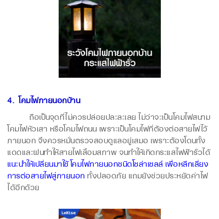
4. โคมไฟภายนอกบ้าน
ถือเป็นจุดที่ไม่ควรปล่อยปละละเลย ไม่ว่าจะเป็นโคมไฟสนาม
โคมไฟหัวเสา หรือโคมไฟถนน เพราะเป็นโคมไฟที่ต้องต่อสายไฟไว้
ภายนอก จึงควรหมั่นตรวจสอบดูแลอยู่เสมอ เพราะต้องโดนทั้ง
แดดและฝนทำให้สายไฟเสื่อมสภาพ จนทำให้เกิดกระแสไฟฟ้ารั่วได้
แนะนำให้เปลี่ยนมาใช้โคมไฟภายนอกชนิดโซล่าเซลล์ เพื่อหลีกเลี่ยง
การต่อสายไฟสู่ภายนอก
ทั้งปลอดภัย แถมยังช่วยประหยัดค่าไฟ
ได้อีกด้วย