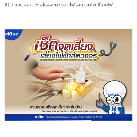
#Lekise #เลคิเซ่ #โรงงานหลอดไฟ #หลอดไฟ #โคมไฟ